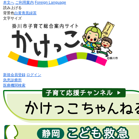
本文へ
ご利用案内
Foreign Language
読み上げる
背景色
白
黄
青
黒
緑茶
文字サイズ
新規会員登録
ログイン
急患診療所
医療機関検索