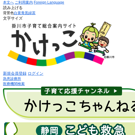
本文へ
ご利用案内
Foreign Language
読み上げる
背景色
白
黄
青
黒
緑茶
文字サイズ
新規会員登録
ログイン
急患診療所
医療機関検索