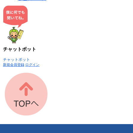
チャットボット
チャットボット
新規会員登録
ログイン