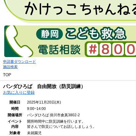
申請書ダウンロード
施設検索
TOP
パンダひろば 自由開放（防災訓練）
お気に入りに登録
開催日
2025年11月20日(木)
時間
9:00~14:00
開催場所
パンダひろば
掛川市倉真3802-2
イベント
開所時間中に防災訓練を行います。
内容
皆さんで防災についてお話ししましょう。
対象者
未就園児