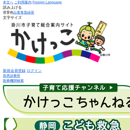
本文へ
ご利用案内
Foreign Language
読み上げる
背景色
白
黄
青
黒
緑茶
文字サイズ
新規会員登録
ログイン
急患診療所
医療機関検索