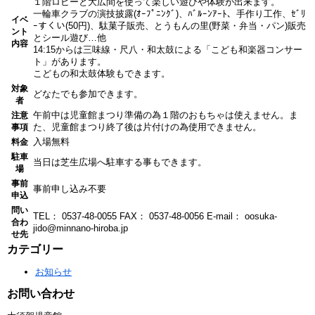
１階ロビーと大広間を使って楽しい遊びや体験が出来ます。
一輪車クラブの演技披露(ｵｰﾌﾟﾆﾝｸﾞ)、ﾊﾞﾙｰﾝｱｰﾄ、手作り工作、ｾﾞﾘ
イベ
ｰすくい(50円)、駄菓子販売、とうもんの里(野菜・弁当・パン)販売
ント
とシール遊び…他
内容
14:15からは三味線・尺八・和太鼓による「こども和楽器コンサー
ト」があります。
こどもの和太鼓体験もできます。
対象
どなたでも参加できます。
者
午前中は児童館まつり準備の為１階のおもちゃは使えません。ま
注意
た、児童館まつり終了後は片付けの為使用できません。
事項
入場無料
料金
駐車
当日は芝生広場へ駐車する事もできます。
場
事前
事前申し込み不要
申込
問い
TEL： 0537-48-0055
FAX： 0537-48-0056
E-mail： oosuka-
合わ
jido@minnano-hiroba.jp
せ先
カテゴリー
お知らせ
お問い合わせ