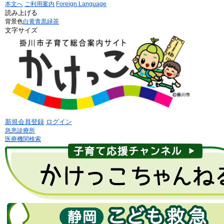
本文へ
ご利用案内
Foreign Language
読み上げる
背景色
白
黄
青
黒
緑茶
文字サイズ
新規会員登録
ログイン
急患診療所
医療機関検索