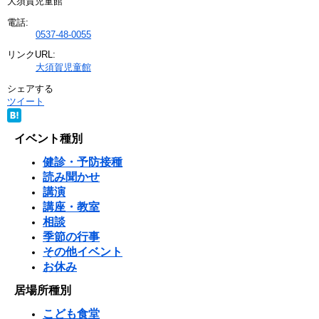
大須賀児童館
電話:
0537-48-0055
リンクURL:
大須賀児童館
シェアする
ツイート
イベント種別
健診・予防接種
読み聞かせ
講演
講座・教室
相談
季節の行事
その他イベント
お休み
居場所種別
こども食堂