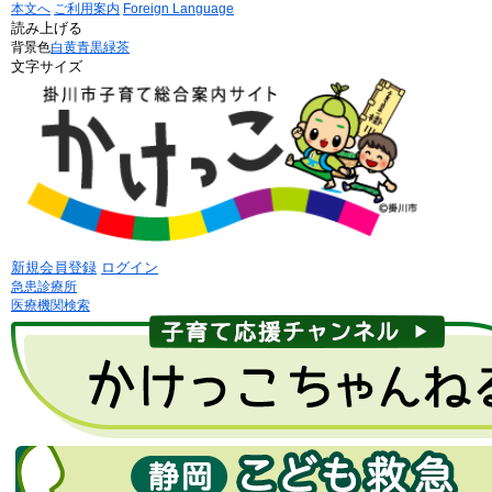
本文へ
ご利用案内
Foreign Language
読み上げる
背景色
白
黄
青
黒
緑茶
文字サイズ
新規会員登録
ログイン
急患診療所
医療機関検索