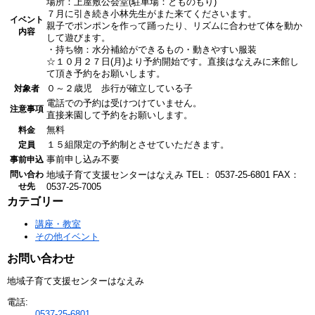
場所：上屋敷公会堂(駐車場：とものもり)
７月に引き続き小林先生がまた来てくださいます。
イベント
親子でポンポンを作って踊ったり、リズムに合わせて体を動か
内容
して遊びます。
・持ち物：水分補給ができるもの・動きやすい服装
☆１０月２７日(月)より予約開始です。直接はなえみに来館し
て頂き予約をお願いします。
０～２歳児 歩行が確立している子
対象者
電話での予約は受けつけていません。
注意事項
直接来園して予約をお願いします。
無料
料金
１５組限定の予約制とさせていただきます。
定員
事前申し込み不要
事前申込
問い合わ
地域子育て支援センターはなえみ
TEL： 0537-25-6801
FAX：
せ先
0537-25-7005
カテゴリー
講座・教室
その他イベント
お問い合わせ
地域子育て支援センターはなえみ
電話:
0537-25-6801