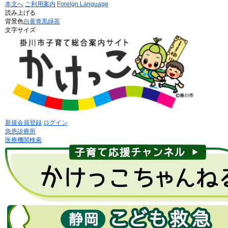
本文へ
ご利用案内
Foreign Language
読み上げる
背景色
白
黄
青
黒
緑茶
文字サイズ
新規会員登録
ログイン
急患診療所
医療機関検索