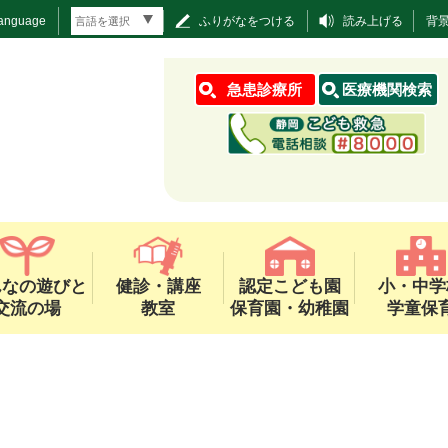
Language
ふりがなをつける
読み上げる
背
急患診療所
医療機関検索
んなの遊びと
健診・講座
認定こども園
小・中学
交流の場
教室
保育園・幼稚園
学童保