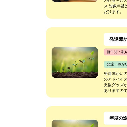
のびる～む
ス 対象年
だけます。
発達障
新生児・乳
発達・障が
発達障がい
のアドバイ
支援グッズ
ありますので
年度の