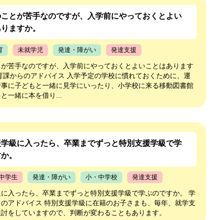
のことが苦手なのですが、入学前にやっておくとよい
ありますか。
育
未就学児
発達・障がい
発達支援
とが苦手なのですが、入学前にやっておくとよいことはあります
育課からのアドバイス 入学予定の学校に慣れておくために、運
行事に子どもと一緒に見学にいったり、小学校に来る移動図書館
と一緒に本を借り...
援学級に入ったら、卒業までずっと特別支援学級で学
すか。
中学生
発達・障がい
小・中学校
発達支援
級に入ったら、卒業までずっと特別支援学級で学ぶのですか。 学
らのアドバイス 特別支援学級に在籍のお子さまも、毎年、就学支
検討をしていますので、判断が変わることもあります。