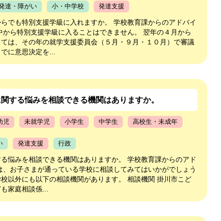
発達・障がい
小・中学校
発達支援
からでも特別支援学級に入れますか。 学校教育課からのアドバイ
中から特別支援学級に入ることはできません。 翌年の４月から
しては、その年の就学支援委員会（５月・９月・１０月）で審議
でに意思決定を...
に関する悩みを相談できる機関はありますか。
幼児
未就学児
小学生
中学生
高校生・未成年
い
発達支援
行政
する悩みを相談できる機関はありますか。 学校教育課からのアド
ずは、お子さまが通っている学校に相談してみてはいかがでしょう
校以外にも以下の相談機関があります。 相談機関 掛川市こど
も家庭相談係...