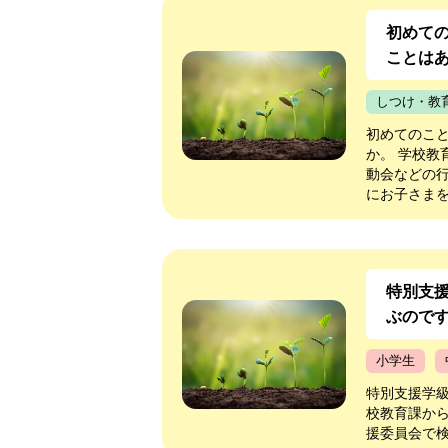
初めて
ことは
しつけ・教
初めてのこ
か。 学校教
動会などの
にお子さまを
特別支
ぶので
小学生
特別支援学
校教育課か
援委員会で