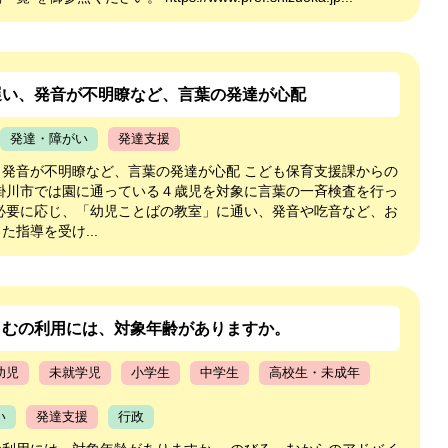
遅い、発音が不明瞭など、言葉の発達が心配
発達・障がい
発達支援
、発音が不明瞭など、言葉の発達が心配 こども保育支援課からの
 掛川市では園に通っている４歳児を対象に言葉の一斉検査を行っ
 必要に応じ、「幼児ことばの教室」に通い、発音や吃音など、お
た指導を受け...
～むの利用には、対象年齢がありますか。
幼児
未就学児
小学生
中学生
高校生・未成年
い
発達支援
行政