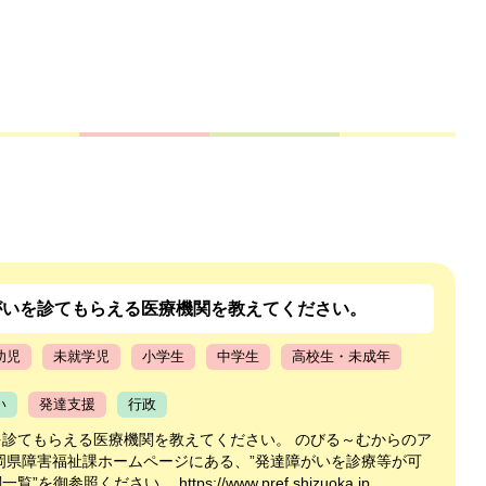
がいを診てもらえる医療機関を教えてください。
幼児
未就学児
小学生
中学生
高校生・未成年
い
発達支援
行政
を診てもらえる医療機関を教えてください。 のびる～むからのア
岡県障害福祉課ホームページにある、”発達障がいを診療等が可
を御参照ください。 https://www.pref.shizuoka.jp...