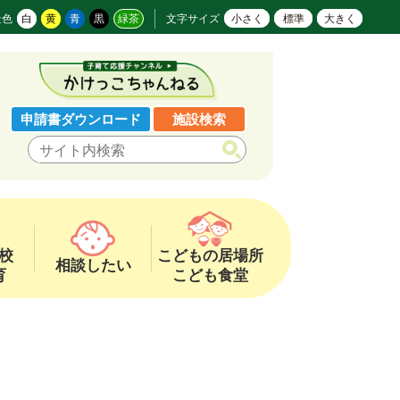
景色
白
黄
青
黒
緑茶
文字サイズ
小さく
標準
大きく
申請書ダウンロード
施設検索
校
こどもの居場所
相談したい
育
こども食堂