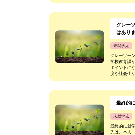
グレー
はあり
未就学児
グレーゾー
学校教育課
ポイントに
度や社会生活
最終的
未就学児
最終的に就学
先は、本人