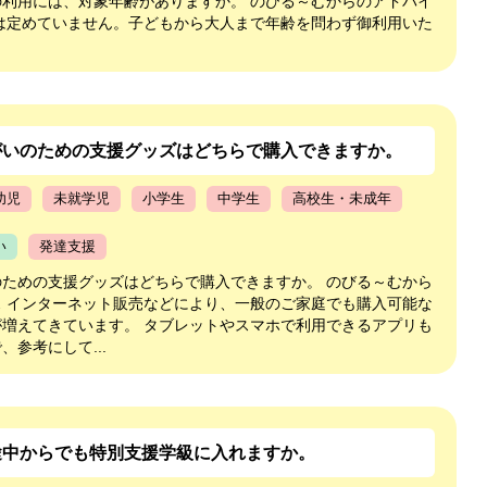
の利用には、対象年齢がありますか。 のびる～むからのアドバイ
齢は定めていません。子どもから大人まで年齢を問わず御利用いた
がいのための支援グッズはどちらで購入できますか。
幼児
未就学児
小学生
中学生
高校生・未成年
い
発達支援
のための支援グッズはどちらで購入できますか。 のびる～むから
ス インターネット販売などにより、一般のご家庭でも購入可能な
が増えてきています。 タブレットやスマホで利用できるアプリも
、参考にして...
途中からでも特別支援学級に入れますか。