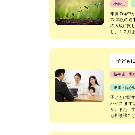
小学生
年度の途中
ス 年度の途
の入級に関
し、１２月ま
子ども
新生児・乳
発達・障が
子どもに関
バイス ま
か。また、学
も相談課こど