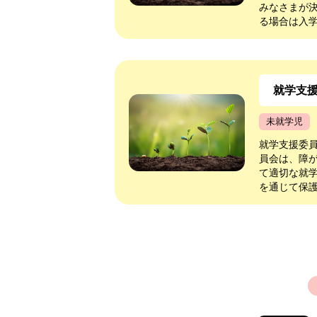
みなさまが
る場合は入学
就学支
未就学児
就学支援委員
員会は、障
て適切な就
を通じて保護