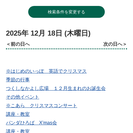
検索条件を変更する
2025年
12月
18日
(木
曜日
)
前の日へ
次の日へ
※はじめのいっぽ 英語でクリスマス
季節の行事
つくしなかよし広場 １２月生まれのお誕生会
その他イベント
※こあら クリスマスコンサート
講座・教室
パンダひろば X'mas会
講座・教室