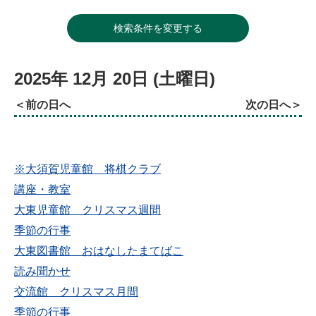
検索条件を変更する
2025年
12月
20日
(土
曜日
)
前の日へ
次の日へ
※大須賀児童館 将棋クラブ
講座・教室
大東児童館 クリスマス週間
季節の行事
大東図書館 おはなしたまてばこ
読み聞かせ
交流館 クリスマス月間
季節の行事