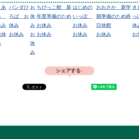
こあ
パンダひ
お
ちびっこ館 新
はじめの
おおさか 新学
き
ら
ろば お
休
年度準備のため
いっぽ
期準備のため終
っ
休み
休み
み
お休み
お休み
日休館
休
お休
お休み
お
お休み
お休み
お休み
お
み
休
み
シェアする