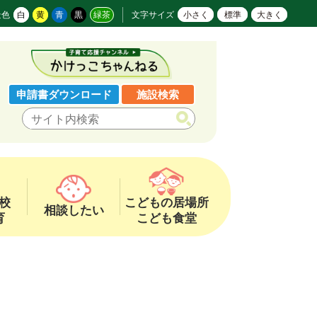
景色
白
黄
青
黒
緑茶
文字サイズ
小さく
標準
大きく
申請書ダウンロード
施設検索
校
こどもの居場所
相談したい
育
こども食堂