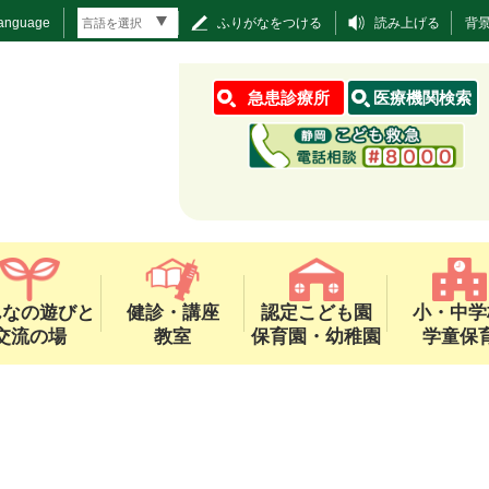
Language
ふりがなをつける
読み上げる
背
急患診療所
医療機関検索
んなの遊びと
健診・講座
認定こども園
小・中学
交流の場
教室
保育園・幼稚園
学童保