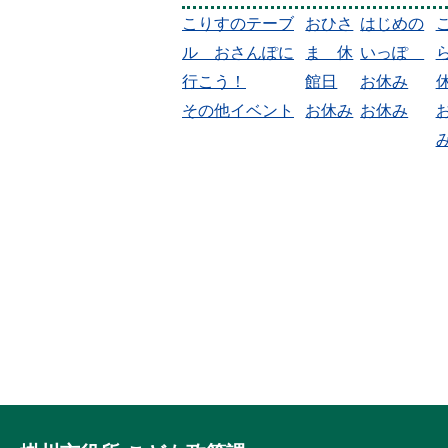
こりすのテーブ
おひさ
はじめの
ル おさんぽに
ま 休
いっぽ
行こう！
館日
お休み
その他イベント
お休み
お休み