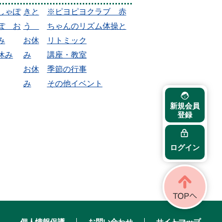
しゃぽ
きと
※ピヨピヨクラブ 赤
ぽ お
う
ちゃんのリズム体操と
み
お休
リトミック
休み
み
講座・教室
お休
季節の行事
み
その他イベント
新規会員
登録
ログイン
個人情報保護
お問い合わせ
サイトマップ