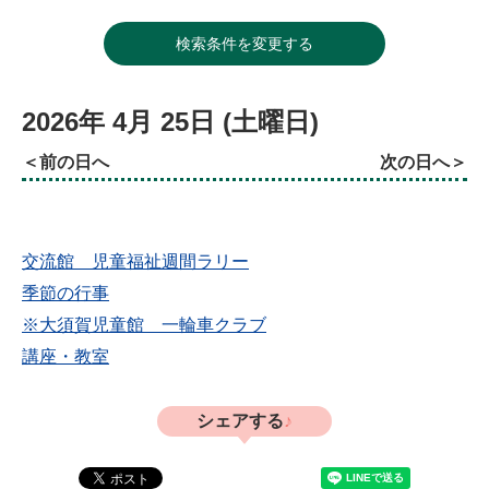
検索条件を変更する
2026年
4月
25日
(土
曜日
)
前の日へ
次の日へ
交流館 児童福祉週間ラリー
季節の行事
※大須賀児童館 一輪車クラブ
講座・教室
シェアする