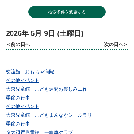
検索条件を変更する
2026年
5月
9日
(土
曜日
)
前の日へ
次の日へ
交流館 おもちゃ病院
その他イベント
大東児童館 こども週間お楽しみ工作
季節の行事
その他イベント
大東児童館 こどもまんなかシールラリー
季節の行事
※大須賀児童館 一輪車クラブ