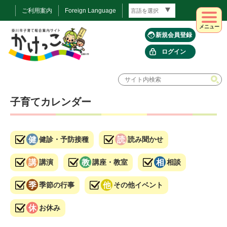
ご利用案内
Foreign Language
メニュー
新規会員登録
ログイン
子育てカレンダー
健診・予防接種
読み聞かせ
講演
講座・教室
相談
季節の行事
その他イベント
お休み