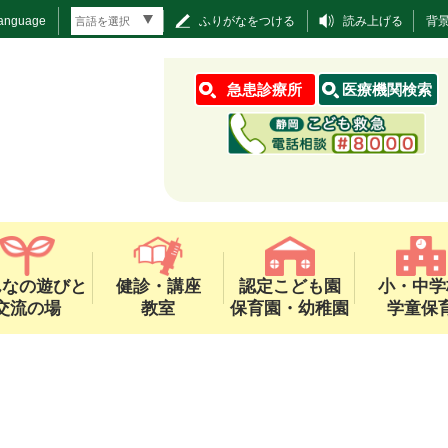
Language
ふりがなをつける
読み上げる
背
急患診療所
医療機関検索
んなの遊びと
健診・講座
認定こども園
小・中学
交流の場
教室
保育園・幼稚園
学童保