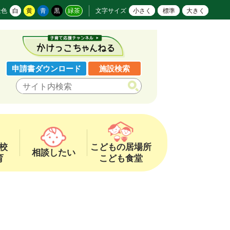
景色
白
黄
青
黒
緑茶
文字サイズ
小さく
標準
大きく
申請書ダウンロード
施設検索
校
こどもの居場所
相談したい
育
こども食堂