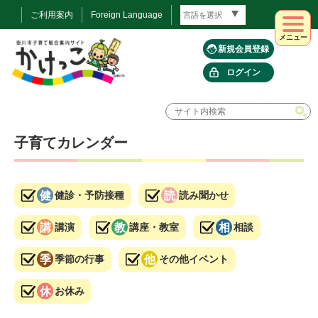
ご利用案内
Foreign Language
メニュー
新規会員登録
ログイン
子育てカレンダー
健診・予防接種
読み聞かせ
講演
講座・教室
相談
季節の行事
その他イベント
お休み