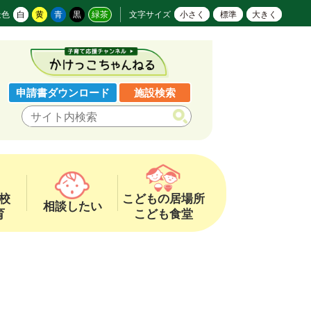
景色
白
黄
青
黒
緑茶
文字サイズ
小さく
標準
大きく
申請書ダウンロード
施設検索
校
こどもの居場所
相談したい
育
こども食堂