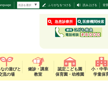
Language
ふりがなをつける
読み上げる
背
急患診療所
医療機関検索
んなの遊びと
健診・講座
認定こども園
小・中学
交流の場
教室
保育園・幼稚園
学童保