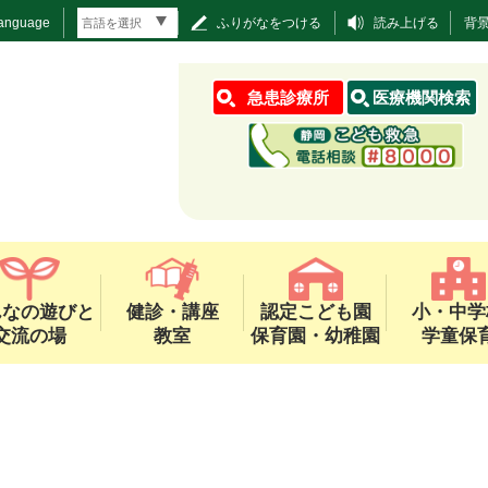
Language
ふりがなをつける
読み上げる
背
急患診療所
医療機関検索
んなの遊びと
健診・講座
認定こども園
小・中学
交流の場
教室
保育園・幼稚園
学童保