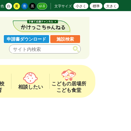
景色
白
黄
青
黒
緑茶
文字サイズ
小さく
標準
大きく
申請書ダウンロード
施設検索
校
こどもの居場所
相談したい
育
こども食堂