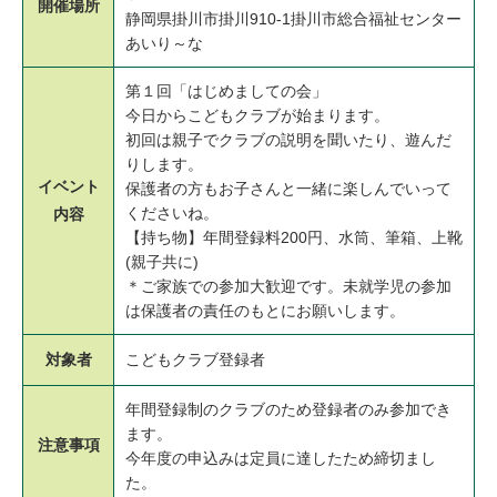
開催場所
静岡県掛川市掛川910-1掛川市総合福祉センター
あいり～な
第１回「はじめましての会」
今日からこどもクラブが始まります。
初回は親子でクラブの説明を聞いたり、遊んだ
りします。
イベント
保護者の方もお子さんと一緒に楽しんでいって
くださいね。
内容
【持ち物】年間登録料200円、水筒、筆箱、上靴
(親子共に)
＊ご家族での参加大歓迎です。未就学児の参加
は保護者の責任のもとにお願いします。
対象者
こどもクラブ登録者
年間登録制のクラブのため登録者のみ参加でき
ます。
注意事項
今年度の申込みは定員に達したため締切まし
た。