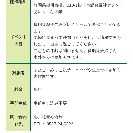
開催場所
静岡県掛川市掛川910-1掛川市総合福祉センター
あいり～な３階
多胎児親子のみプレイルームで遊ぶことができ
ます。
イベント
気軽に集まって仲間づくりをしたり情報交換を
したり、自由に過ごしてください。
内容
こどもの年齢は問いません。多胎児妊婦さん、
市外からの参加もokです。
ふたご・みつご親子 ＊パパや祖父母の参加も
対象者
大歓迎です。
料金
無料
事前申込
事前申し込み不要
問い合わ
掛川児童交流館
TEL： 0537-24-0822
せ先