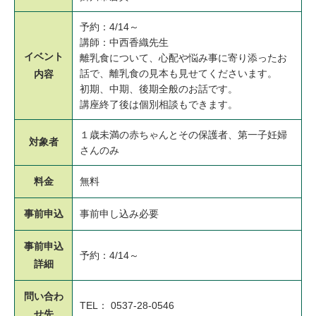
予約：4/14～
講師：中西香織先生
イベント
離乳食について、心配や悩み事に寄り添ったお
話で、離乳食の見本も見せてくださいます。
内容
初期、中期、後期全般のお話です。
講座終了後は個別相談もできます。
１歳未満の赤ちゃんとその保護者、第一子妊婦
対象者
さんのみ
料金
無料
事前申込
事前申し込み必要
事前申込
予約：4/14～
詳細
問い合わ
TEL： 0537-28-0546
せ先