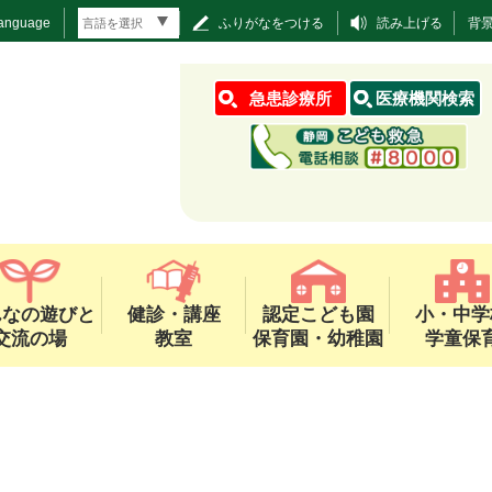
Language
ふりがなをつける
読み上げる
背
急患診療所
医療機関検索
んなの遊びと
健診・講座
認定こども園
小・中学
交流の場
教室
保育園・幼稚園
学童保