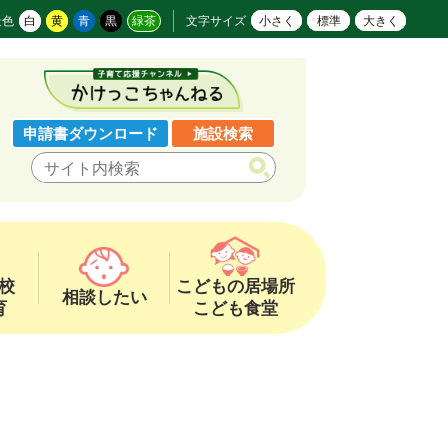
景色
白
黄
青
黒
緑茶
文字サイズ
小さく
標準
大きく
申請書ダウンロード
施設検索
校
こどもの居場所
相談したい
育
こども食堂