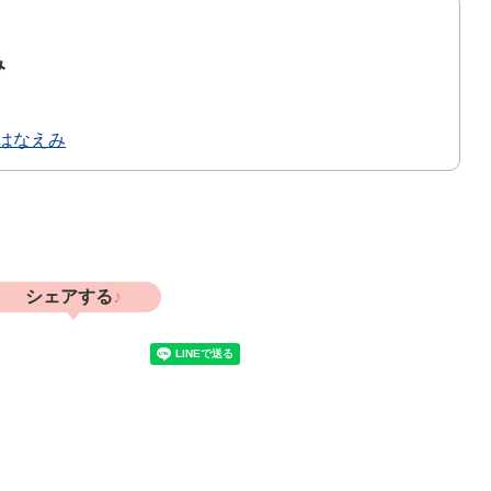
み
はなえみ
シェアする