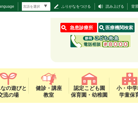
Language
ふりがなをつける
読み上げる
背
急患診療所
医療機関検索
んなの遊びと
健診・講座
認定こども園
小・中学
交流の場
教室
保育園・幼稚園
学童保