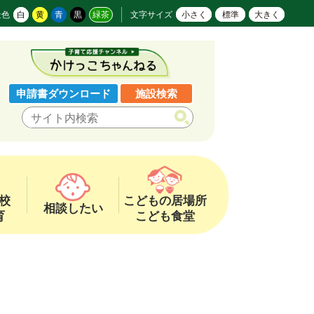
景色
白
黄
青
黒
緑茶
文字サイズ
小さく
標準
大きく
申請書ダウンロード
施設検索
校
こどもの居場所
相談したい
育
こども食堂