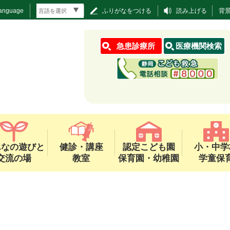
Language
ふりがなをつける
読み上げる
背
急患診療所
医療機関検索
んなの遊びと
健診・講座
認定こども園
小・中学
交流の場
教室
保育園・幼稚園
学童保