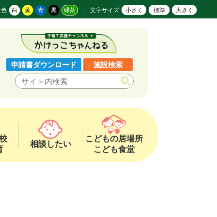
景色
白
黄
青
黒
緑茶
文字サイズ
小さく
標準
大きく
申請書ダウンロード
施設検索
校
こどもの居場所
相談したい
育
こども食堂