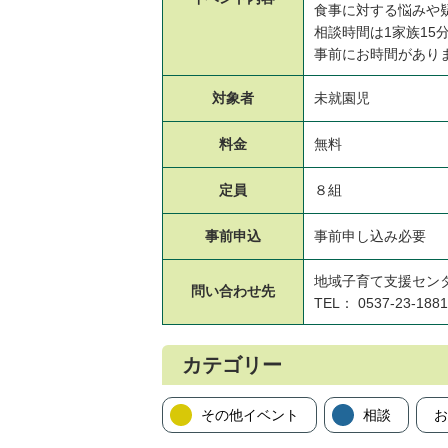
食事に対する悩みや
相談時間は1家族15
事前にお時間があり
対象者
未就園児
料金
無料
定員
８組
事前申込
事前申し込み必要
地域子育て支援セン
問い合わせ先
TEL： 0537-23-1881
カテゴリー
その他イベント
相談
お