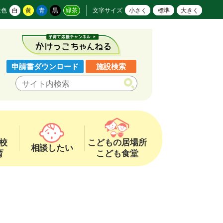
景色
白
黄
青
黒
緑茶
文字サイズ
小さく
標準
大きく
申請書ダウンロード
施設検索
校
こどもの居場所
相談したい
育
こども食堂