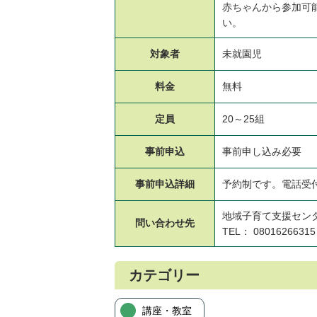
赤ちゃんから参加可
い。
対象者
未就園児
料金
無料
定員
20～25組
事前申込
事前申し込み必要
事前申込
詳細
予約制です。電話受
地域子育て支援セン
問い合わせ先
TEL： 08016266315
カテゴリー
講座・教室