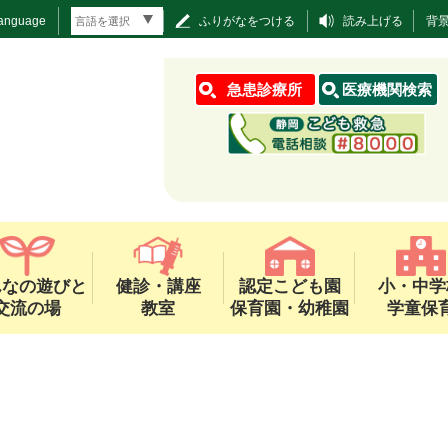
Language
ふりがなをつける
読み上げる
背
急患診療所
医療機関検索
んなの遊びと
健診・講座
認定こども園
小・中学
交流の場
教室
保育園・幼稚園
学童保