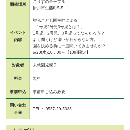
こりすのテーブル
開催場所
掛川市仁藤町5-5
智光こども園主幹による
「1号児2号児3号児とは？」
イベント
1号児、2号児、3号児ってなんだろう？
よく聞くけど違いがわからない方。
内容
園を決める前に一度聞いてみませんか？
5/20(水)10：00～【10組限定】
対象者
未就園児親子
料金
無料
事前申込
事前申し込み必要
問い合わ
TEL： 0537-29-5333
せ先