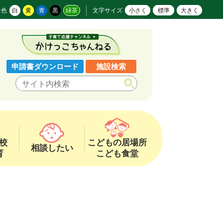
景色
白
黄
青
黒
緑茶
文字サイズ
小さく
標準
大きく
申請書ダウンロード
施設検索
校
こどもの居場所
相談したい
育
こども食堂