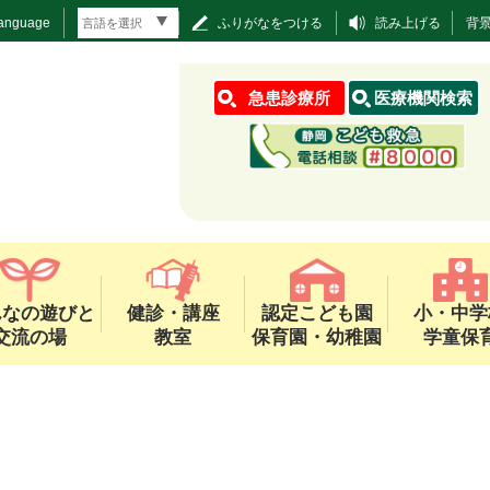
Language
ふりがなをつける
読み上げる
背
急患診療所
医療機関検索
んなの遊びと
健診・講座
認定こども園
小・中学
交流の場
教室
保育園・幼稚園
学童保