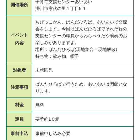
子育て支援センターあいあい
開催場所
掛川市家代の里１丁目5-1
ちびっこかん、ぱんだひろば、あいあいで交流
会をします。今回はぱんだひろばでそれぞれの
イベント
支援センターの職員からわらべうたや演奏のお
楽しみがありますよ。
内容
場所：ぱんだひろば(現地集合・現地解散)
持ち物：飲み物、帽子
対象者
未就園児
ぱんだひろばで行うため、あいあいは閉館とな
注意事項
ります。
料金
無料
定員
要予約1０組
事前申込
事前申し込み必要