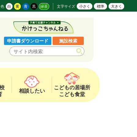
景色
白
黄
青
黒
緑茶
文字サイズ
小さく
標準
大きく
申請書ダウンロード
施設検索
校
こどもの居場所
相談したい
育
こども食堂