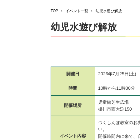
TOP
›
イベント一覧
›
幼児水遊び解放
幼児水遊び解放
開催日
2026年7月25日(土)
時間
10時から11時30
児童館芝生広場
開催場所
掛川市西大渕150
つくしんぼ教室のお
い。
イベント
内容
開催時間内に来て、