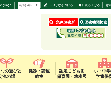
Language
ふりがなをつける
読み上げる
背
急患診療所
医療機関検索
んなの遊びと
健診・講座
認定こども園
小・中学
交流の場
教室
保育園・幼稚園
学童保