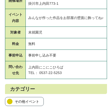
開催場所
掛川市上内田773-1
イベント
みんなが作った作品をお部屋の壁面に飾ってね♪
内容
対象者
未就園児
料金
無料
事前申込
事前申し込み不要
問い合わ
上内田にこにこひろば
TEL： 0537-22-5253
せ先
カテゴリー
その他イベント