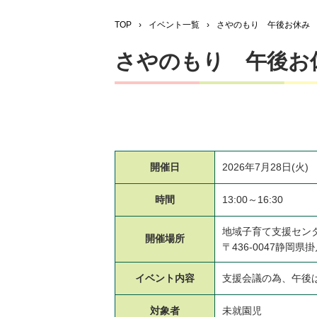
TOP
›
イベント一覧
›
さやのもり 午後お休み
さやのもり 午後お
開催日
2026年7月28日(火)
時間
13:00～16:30
地域子育て支援セン
開催場所
〒436-0047静岡県掛
イベント
内容
支援会議の為、午後
対象者
未就園児