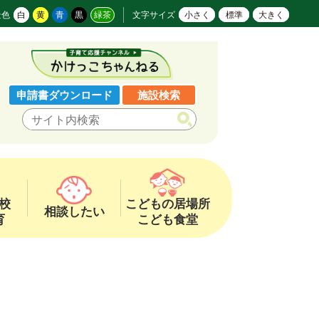
景色
白
黄
青
黒
緑茶
文字サイズ
小さく
標準
大きく
申請書ダウンロード
施設検索
校
こどもの居場所
相談したい
育
こども食堂