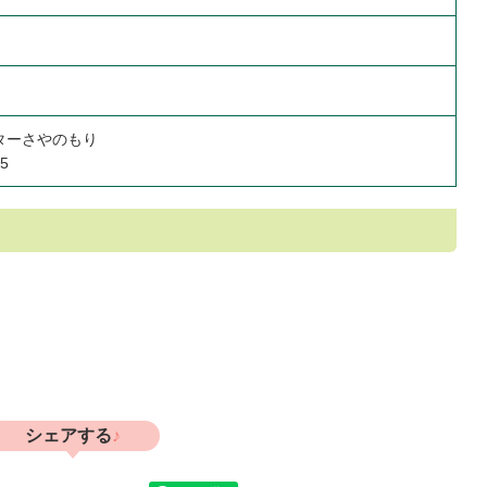
ターさやのもり
15
シェアする