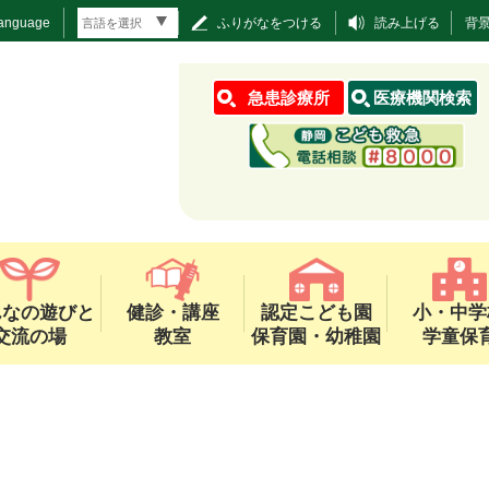
Language
ふりがなをつける
読み上げる
背
急患診療所
医療機関検索
んなの遊びと
健診・講座
認定こども園
小・中学
交流の場
教室
保育園・幼稚園
学童保