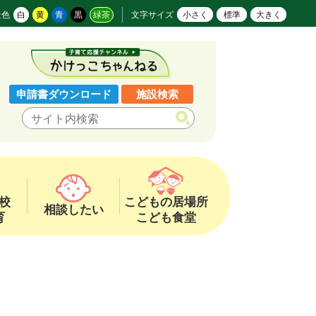
景色
白
黄
青
黒
緑茶
文字サイズ
小さく
標準
大きく
申請書ダウンロード
施設検索
校
こどもの居場所
相談したい
育
こども食堂