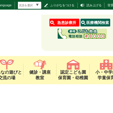
Language
ふりがなをつける
読み上げる
背
急患診療所
医療機関検索
んなの遊びと
健診・講座
認定こども園
小・中学
交流の場
教室
保育園・幼稚園
学童保