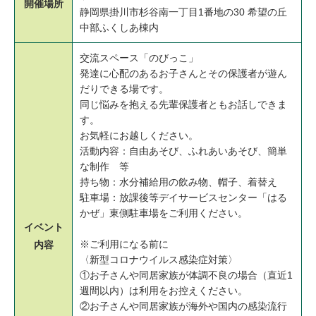
開催場所
静岡県掛川市杉谷南一丁目1番地の30 希望の丘
中部ふくしあ棟内
交流スペース「のびっこ」
発達に心配のあるお子さんとその保護者が遊ん
だりできる場です。
同じ悩みを抱える先輩保護者ともお話しできま
す。
お気軽にお越しください。
活動内容：自由あそび、ふれあいあそび、簡単
な制作 等
持ち物：水分補給用の飲み物、帽子、着替え
駐車場：放課後等デイサービスセンター「はる
かぜ」東側駐車場をご利用ください。
イベント
※ご利用になる前に
内容
〈新型コロナウイルス感染症対策〉
①お子さんや同居家族が体調不良の場合（直近1
週間以内）は利用をお控えください。
②お子さんや同居家族が海外や国内の感染流行