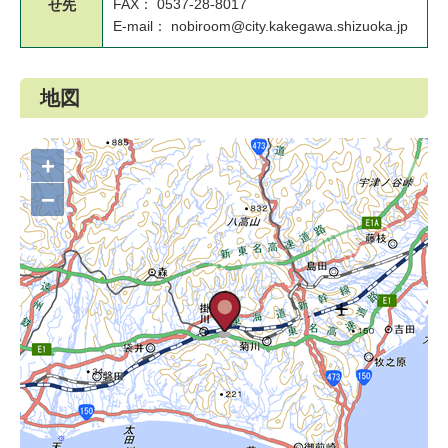
FAX： 0537-28-8017
せ先
E-mail： nobiroom@city.kakegawa.shizuoka.jp
地図
+
−