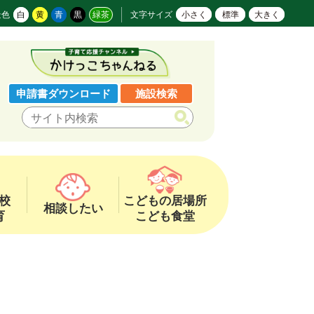
景色
白
黄
青
黒
緑茶
文字サイズ
小さく
標準
大きく
申請書ダウンロード
施設検索
校
こどもの居場所
相談したい
育
こども食堂