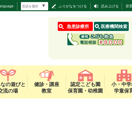
Language
ふりがなをつける
読み上げる
背
急患診療所
医療機関検索
んなの遊びと
健診・講座
認定こども園
小・中学
交流の場
教室
保育園・幼稚園
学童保