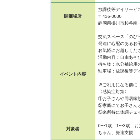
放課後等デイサービ
開催場所
〒436-0030
静岡県掛川市杉谷南一
交流スペース「のび
発達に心配のあるお
お気軽にお越しくだ
活動内容：自由あそ
持ち物：水分補給用
駐車場：放課後等デ
イベント
内容
※ご利用になる前に
〈感染症対策〉
①お子さんや同居家
②家庭にてお子さん
③来所持に体調チェ
0〜1歳、1〜3歳、
対象者
ちゃん、発達支援