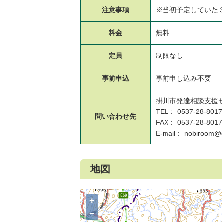
注意事項
※当初予定していた
料金
無料
定員
制限なし
事前申込
事前申し込み不要
掛川市発達相談支援
TEL： 0537-28-8017
問い合わせ先
FAX： 0537-28-8017
E-mail： nobiroom@ci
地図
+
−