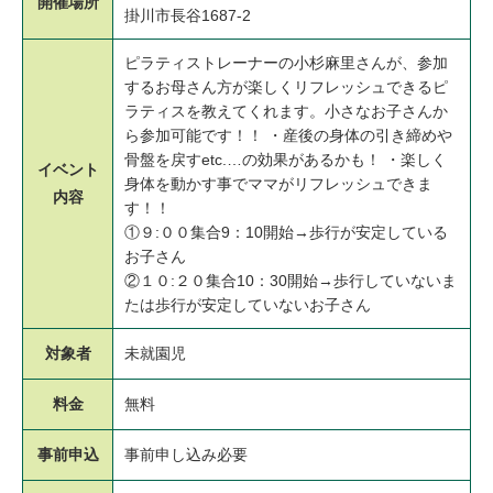
開催場所
掛川市長谷1687-2
ピラティストレーナーの小杉麻里さんが、参加
するお母さん方が楽しくリフレッシュできるピ
ラティスを教えてくれます。小さなお子さんか
ら参加可能です！！ ・産後の身体の引き締めや
骨盤を戻すetc.…の効果があるかも！ ・楽しく
イベント
身体を動かす事でママがリフレッシュできま
内容
す！！
①９:００集合9：10開始→歩行が安定している
お子さん
②１０:２０集合10：30開始→歩行していないま
たは歩行が安定していないお子さん
対象者
未就園児
料金
無料
事前申込
事前申し込み必要