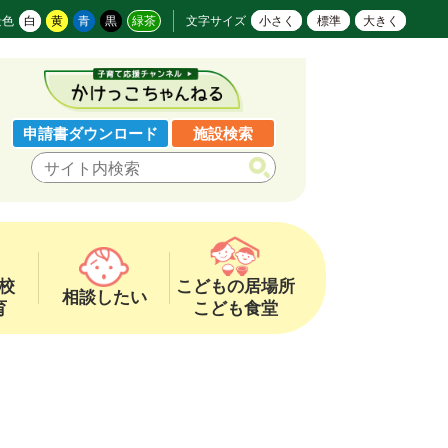
景色
白
黄
青
黒
緑茶
文字サイズ
小さく
標準
大きく
申請書ダウンロード
施設検索
校
こどもの居場所
相談したい
育
こども食堂