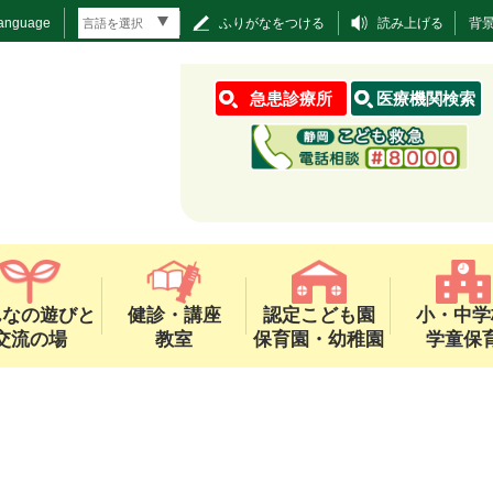
Language
ふりがなをつける
読み上げる
背
急患診療所
医療機関検索
んなの遊びと
健診・講座
認定こども園
小・中学
交流の場
教室
保育園・幼稚園
学童保