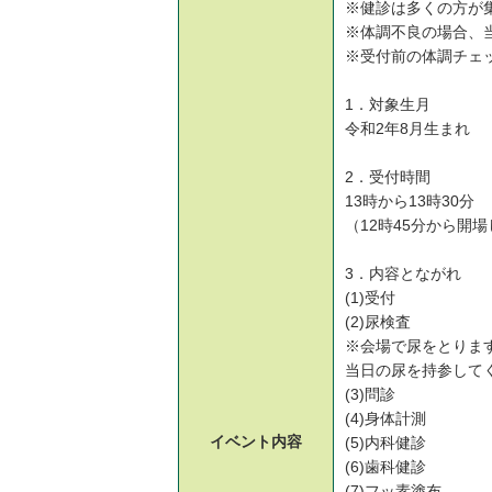
※健診は多くの方が
※体調不良の場合、
※受付前の体調チェ
1．対象生月
令和2年8月生まれ
2．受付時間
13時から13時30分
（12時45分から開
3．内容とながれ
(1)受付
(2)尿検査
※会場で尿をとりま
当日の尿を持参して
(3)問診
(4)身体計測
イベント
内容
(5)内科健診
(6)歯科健診
(7)フッ素塗布