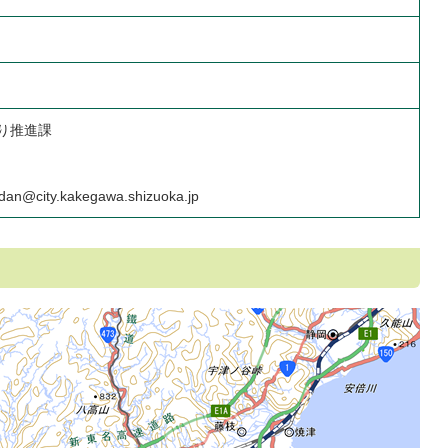
り推進課
an@city.kakegawa.shizuoka.jp