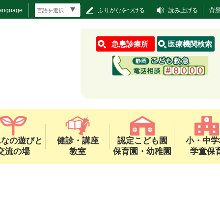
Language
ふりがなをつける
読み上げる
背
急患診療所
医療機関検索
んなの遊びと
健診・講座
認定こども園
小・中学
交流の場
教室
保育園・幼稚園
学童保