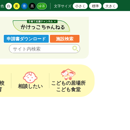
景色
白
黄
青
黒
緑茶
文字サイズ
小さく
標準
大きく
申請書ダウンロード
施設検索
校
こどもの居場所
相談したい
育
こども食堂