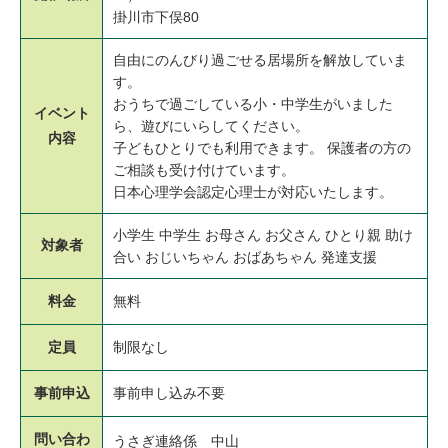
掛川市下俣80
自由にのんびり過ごせる居場所を解放していま
す。
おうちで過ごしている小・中学生がいました
イベント
ら、遊びにいらしてください。
内容
子どもひとりでも利用できます。 保護者の方の
ご相談も受け付けています。
日本心理学会認定心理士が対応いたします。
小学生 中学生 お母さん お父さん ひとり親 助け
対象者
合い おじいちゃん おばあちゃん 発達支援
料金
無料
定員
制限なし
事前申込
事前申し込み不要
問い合わ
うさぎ連絡係 中山