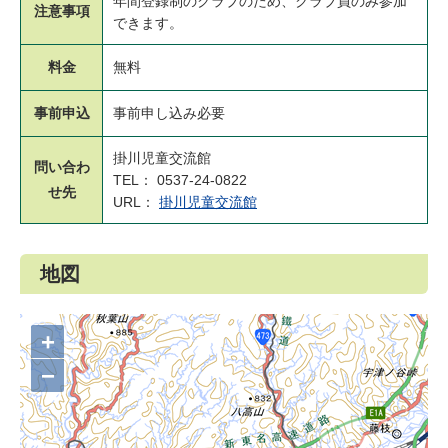
年間登録制のクラブのため、クラブ員のみ参加
注意事項
できます。
料金
無料
事前申込
事前申し込み必要
掛川児童交流館
問い合わ
TEL： 0537-24-0822
せ先
URL：
掛川児童交流館
地図
+
−