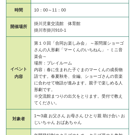
時間
10：00～11：00
掛川児童交流館 体育館
開催場所
掛川市掛川910-1
第１０回「合同お楽しみ会」 ～茶問屋ショーゴ
さんの人形劇「マーくんのいちねん」・ミニ音
楽会～
場所：プレイルーム
イベント
内容：春に生まれた子ぐまのマーくんの成長物
語です。春夏秋冬、全編、ショーゴさんの音楽
内容
に合わせて物語が進みます。親子で楽しめる人
形劇です。
※交流館まつりの出欠をとります。受付で教え
てください。
1〜3歳 お父さん お母さん ひとり親 助け合い お
対象者
じいちゃん おばあちゃん