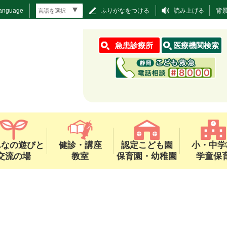
Language
ふりがなをつける
読み上げる
背
急患診療所
医療機関検索
んなの遊びと
健診・講座
認定こども園
小・中学
交流の場
教室
保育園・幼稚園
学童保