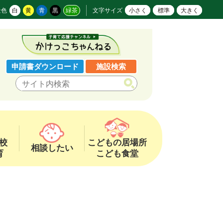
景色
白
黄
青
黒
緑茶
文字サイズ
小さく
標準
大きく
申請書ダウンロード
施設検索
校
こどもの居場所
相談したい
育
こども食堂