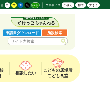
景色
白
黄
青
黒
緑茶
文字サイズ
小さく
標準
大きく
申請書ダウンロード
施設検索
校
こどもの居場所
相談したい
育
こども食堂