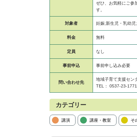
ぜひ、お気軽にご参
す。
対象者
妊娠;新生児・乳幼児;
料金
無料
定員
なし
事前申込
事前申し込み必要
地域子育て支援セン
問い合わせ先
TEL： 0537-23-1771
カテゴリー
講演
講座・教室
そ