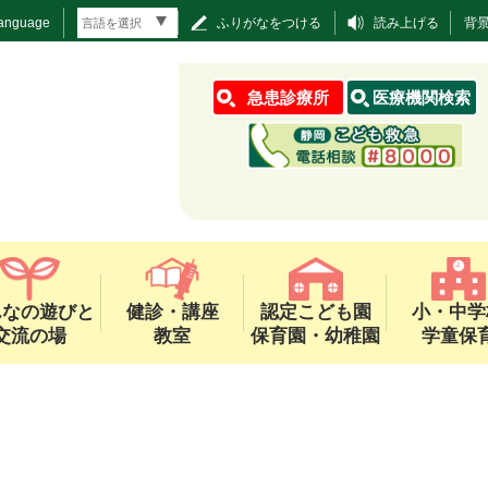
Language
ふりがなをつける
読み上げる
背
急患診療所
医療機関検索
んなの遊びと
健診・講座
認定こども園
小・中学
交流の場
教室
保育園・幼稚園
学童保