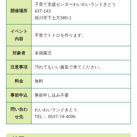
子育て支援センターわいわいランドきとう
開催場所
437-143
掛川市下土方380-1
イベント
手形でトトロを作ります。
内容
対象者
未就園児
注意事項
汚れてもいい服装で来てください。
料金
無料
事前申込
事前申し込み不要
問い合わ
わいわいランドきとう
TEL： 0537-74-4095
せ先