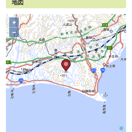
地図
+
−