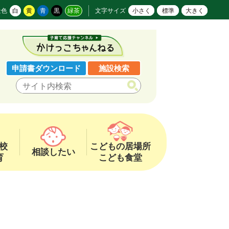
景色
白
黄
青
黒
緑茶
文字サイズ
小さく
標準
大きく
申請書ダウンロード
施設検索
校
こどもの居場所
相談したい
育
こども食堂