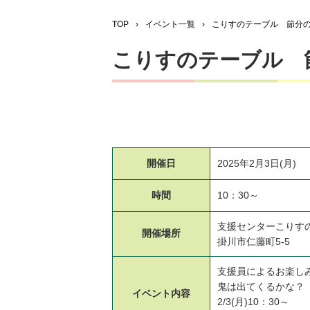
TOP
›
イベント一覧
›
こりすのテーブル 節分
こりすのテーブル 
開催日
2025年2月3日(月)
時間
10：30～
支援センターこりす
開催場所
掛川市仁藤町5-5
支援員によるお楽し
鬼は出てくるかな？
イベント
内容
2/3(月)10：30～