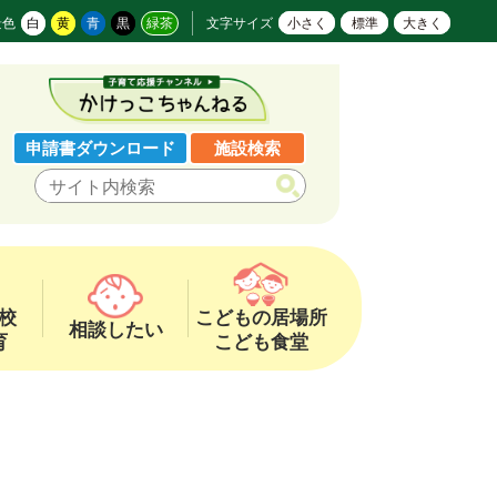
景色
白
黄
青
黒
緑茶
文字サイズ
小さく
標準
大きく
申請書ダウンロード
施設検索
校
こどもの居場所
相談したい
育
こども食堂