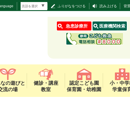
Language
ふりがなをつける
読み上げる
背
急患診療所
医療機関検索
んなの遊びと
健診・講座
認定こども園
小・中学
交流の場
教室
保育園・幼稚園
学童保