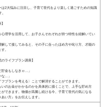
ーは2大悩みに注目し、子育て世代をより楽しく過ごすための知識
す。
座】
う心理学を活用して、お子さんそれぞれが持つ特性を紐解いてい
理解して接してみると、その子に合ったほめ方や叱り方、才能の
ます。
代のライフプラン講座】
ど貯金もしなきゃ…」
かな…」
イフプランを考える〉ことで解消することができます。
らいのお金がかかるのかを具体的に描くことで、上手な貯め方
とができます。物価が高騰し続ける今、子育て世代の気になる
きあい方』をお伝えします。