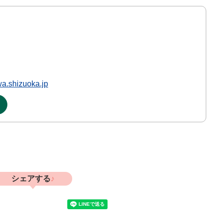
a.shizuoka.jp
シェアする