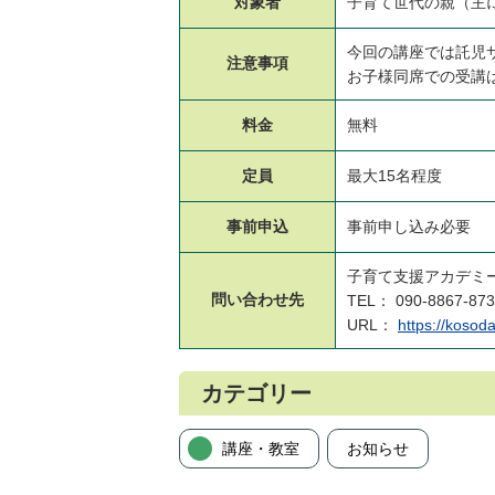
対象者
子育て世代の親（主に
今回の講座では託児
注意事項
お子様同席での受講
料金
無料
定員
最大15名程度
事前申込
事前申し込み必要
子育て支援アカデミ
問い合わせ先
TEL： 090-8867-87
URL：
https://koso
カテゴリー
講座・教室
お知らせ