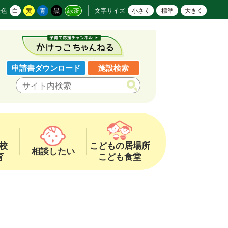
景色
白
黄
青
黒
緑茶
文字サイズ
小さく
標準
大きく
申請書ダウンロード
施設検索
校
こどもの居場所
相談したい
育
こども食堂