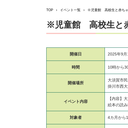
TOP
›
イベント一覧
›
※児童館 高校生と赤ち
※児童館 高校生と
開催日
2025年9月
時間
10時から3
大須賀市民
開催場所
掛川市西大
【内容】大
イベント
内容
絵本の読み
対象者
4カ月から