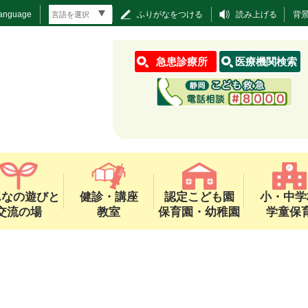
Language
ふりがなをつける
読み上げる
背
急患診療所
医療機関検索
んなの遊びと
健診・講座
認定こども園
小・中学
交流の場
教室
保育園・幼稚園
学童保