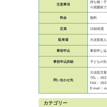
持ち物：子
注意事項
※就園前で
料金
無料
定員
15組程度
駐車場
大須賀老人
事前申込
事前申し込
事前申込
詳細
子どもの生
大須賀児童
TEL： 0537
問い合わせ先
FAX： 0537
E-mail： oo
カテゴリー