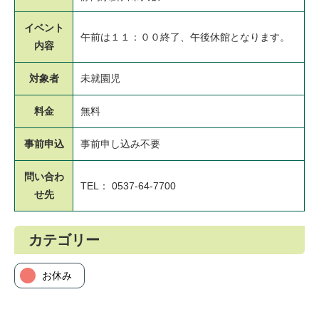
イベント
午前は１１：００終了、午後休館となります。
内容
対象者
未就園児
料金
無料
事前申込
事前申し込み不要
問い合わ
TEL： 0537-64-7700
せ先
カテゴリー
お休み