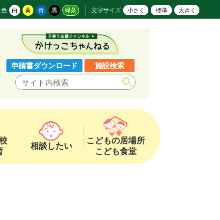
景色
白
黄
青
黒
緑茶
文字サイズ
小さく
標準
大きく
申請書ダウンロード
施設検索
校
こどもの居場所
相談したい
育
こども食堂