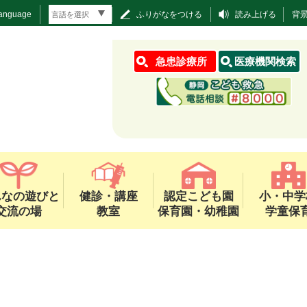
Language
ふりがなをつける
読み上げる
背
急患診療所
医療機関検索
んなの遊びと
健診・講座
認定こども園
小・中学
交流の場
教室
保育園・幼稚園
学童保