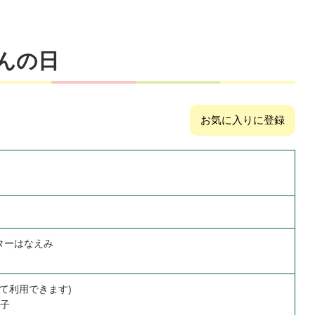
日
んの日
お気に入りに登録
ターはなえみ
通して利用できます)
親子