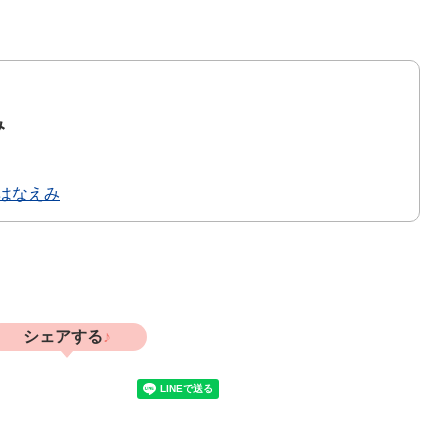
み
はなえみ
シェアする