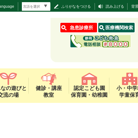
Language
ふりがなをつける
読み上げる
背
急患診療所
医療機関検索
んなの遊びと
健診・講座
認定こども園
小・中学
交流の場
教室
保育園・幼稚園
学童保