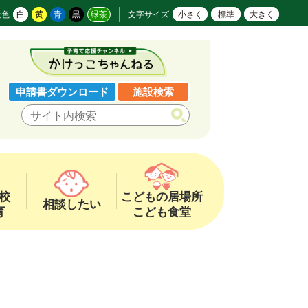
景色
白
黄
青
黒
緑茶
文字サイズ
小さく
標準
大きく
申請書ダウンロード
施設検索
校
こどもの居場所
相談したい
育
こども食堂