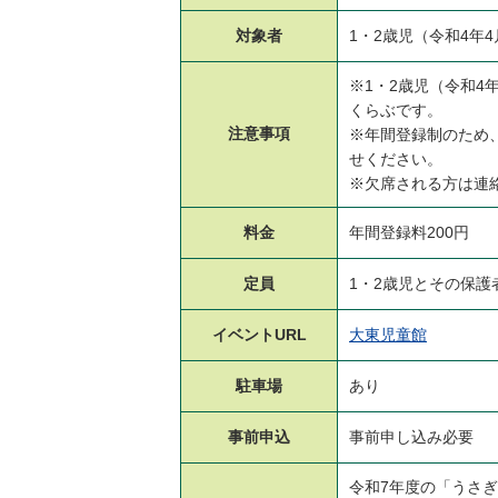
対象者
1・2歳児（令和4年
※1・2歳児（令和4
くらぶです。
注意事項
※年間登録制のため
せください。
※欠席される方は連
料金
年間登録料200円
定員
1・2歳児とその保護者
イベント
URL
大東児童館
駐車場
あり
事前申込
事前申し込み必要
令和7年度の「うさ