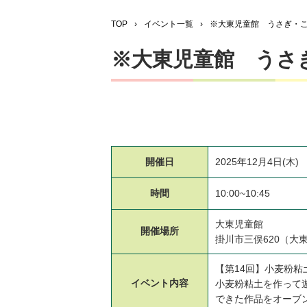
TOP
›
イベント一覧
›
※大東児童館 うさぎ・
※大東児童館 うさ
開催日
2025年12月4日(木)
時間
10:00~10:45
大東児童館
開催場所
掛川市三俣620（大
【第14回】小麦粉粘
イベント
内容
小麦粉粘土を作って
できた作品をオーブ