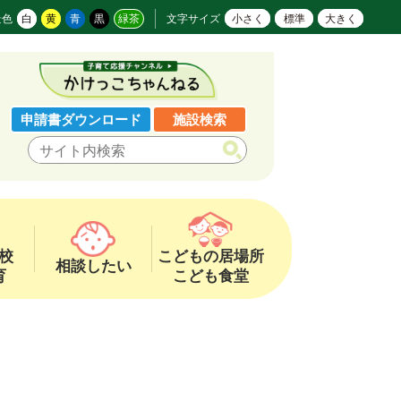
景色
白
黄
青
黒
緑茶
文字サイズ
小さく
標準
大きく
申請書ダウンロード
施設検索
校
こどもの居場所
相談したい
育
こども食堂