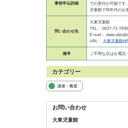
事前申込
詳細
での受付が可能です
児童館で同年代のお
大東児童館
TEL： 0537-72-7830
問い合わせ先
E-mail： daito-jido@
URL：
大東児童館H
備考
ご不明な点はお電話
カテゴリー
講座・教室
お問い合わせ
大東児童館