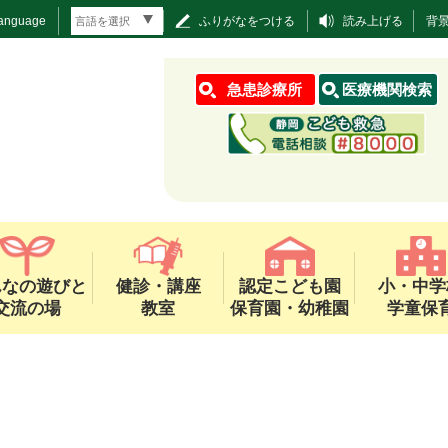
Language
ふりがなをつける
読み上げる
背
急患診療所
医療機関検索
んなの遊びと
健診・講座
認定こども園
小・中学
交流の場
教室
保育園・幼稚園
学童保