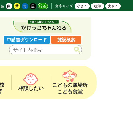
景色
白
黄
青
黒
緑茶
文字サイズ
小さく
標準
大きく
申請書ダウンロード
施設検索
校
こどもの居場所
相談したい
育
こども食堂