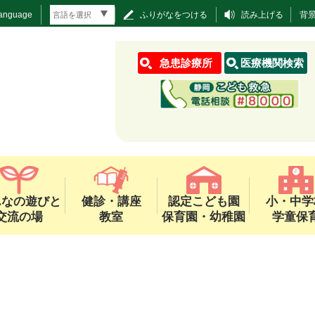
Language
ふりがなをつける
読み上げる
背
急患診療所
医療機関検索
んなの遊びと
健診・講座
認定こども園
小・中学
交流の場
教室
保育園・幼稚園
学童保