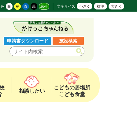
景色
白
黄
青
黒
緑茶
文字サイズ
小さく
標準
大きく
申請書ダウンロード
施設検索
校
こどもの居場所
相談したい
育
こども食堂