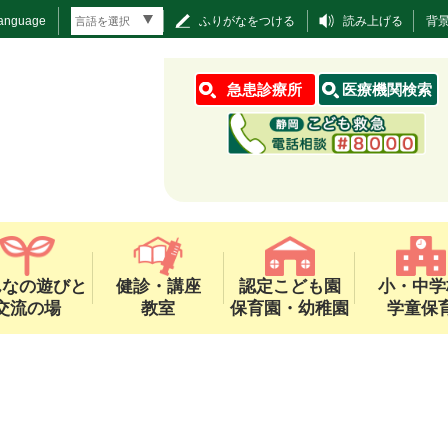
Language
ふりがなをつける
読み上げる
背
急患診療所
医療機関検索
んなの遊びと
健診・講座
認定こども園
小・中学
交流の場
教室
保育園・幼稚園
学童保